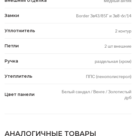
Внешняя отделка
медный антик
Замки
Border Зв43/85Г и Зв8-6г/14
Уплотнитель
2 контур
Петли
2 шт внешние
Ручка
раздельная (хром)
Утеплитель
ППС (пенополистерол)
Белый сандал / Венге / Золотистый
Цвет панели
дуб
АНАЛОГИЧНЫЕ ТОВАРЫ